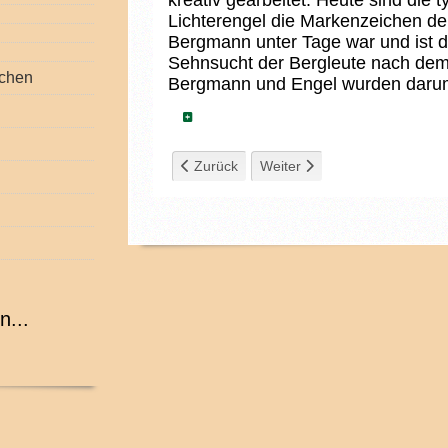
kreativ gearbeitet. Heute sind die
Lichterengel die Markenzeichen der
Bergmann unter Tage war und ist da
Sehnsucht der Bergleute nach dem 
chen
Bergmann und Engel wurden darum
Details
Vorheriger Beitrag: Baumschmuck
Nächster Beitrag: Spieldosen
Zurück
Weiter
n...